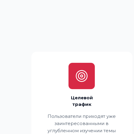
Zero Bl
create your own
block from scratch
Целевой
трафик
Пользователи приходят уже
заинтересованными в
углубленном изучении темы