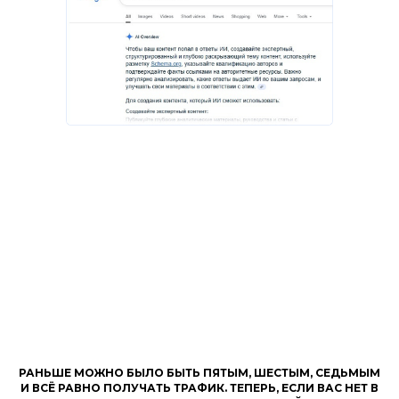
Открываем Яндекс или Google, пишем
запрос и видим, что прямо над нашим
сайтом, который мы годами выводили в
Теперь мы боремся не за позицию, а
топ, красуется аккуратный блок с
за цитату.
идеальным ответом. Ответом, который ИИ
сгенерировал на основе чужих сайтов. И
нашего там нет.
РАНЬШЕ МОЖНО БЫЛО БЫТЬ ПЯТЫМ, ШЕСТЫМ, СЕДЬМЫМ
И ВСЁ РАВНО ПОЛУЧАТЬ ТРАФИК. ТЕПЕРЬ, ЕСЛИ ВАС НЕТ В